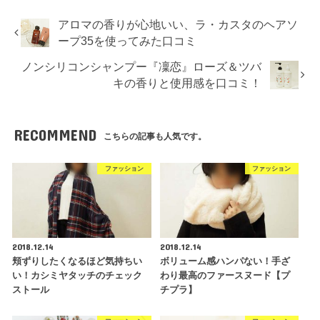
アロマの香りが心地いい、ラ・カスタのヘアソ
ープ35を使ってみた口コミ
ノンシリコンシャンプー『凜恋』ローズ＆ツバ
キの香りと使用感を口コミ！
RECOMMEND
こちらの記事も人気です。
ファッション
ファッション
2018.12.14
2018.12.14
頬ずりしたくなるほど気持ちい
ボリューム感ハンパない！手ざ
い！カシミヤタッチのチェック
わり最高のファースヌード【プ
ストール
チプラ】