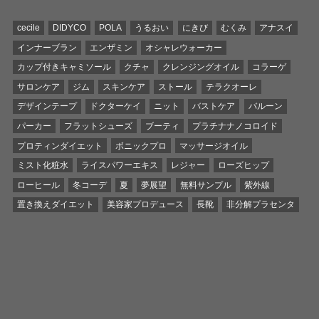
cecile
DIDYCO
POLA
うるおい
にきび
むくみ
アナスイ
インナーブラン
エンザミン
オシャレウォーカー
カップ付きキャミソール
クチャ
クレンジングオイル
コラーゲ
サロンケア
ジム
スキンケア
ストール
テラクオーレ
デザインテープ
ドクターケイ
ニット
バストケア
バルーン
パーカー
フラットシューズ
ブーティ
プラチナナノコロイド
プロティンダイエット
ボニックプロ
マッサージオイル
ミスト化粧水
ライスパワーエキス
レジャー
ローズヒップ
ローヒール
冬コーデ
夏
夢展望
無料サンプル
紫外線
置き換えダイエット
美容家プロデュース
長靴
非分解プラセンタ