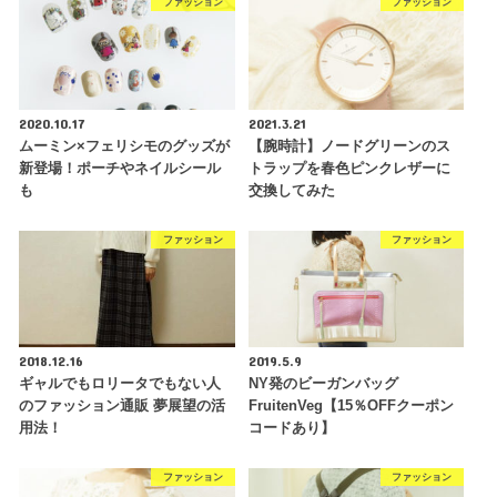
ファッション
ファッション
2020.10.17
2021.3.21
ムーミン×フェリシモのグッズが
【腕時計】ノードグリーンのス
新登場！ポーチやネイルシール
トラップを春色ピンクレザーに
も
交換してみた
ファッション
ファッション
2018.12.16
2019.5.9
ギャルでもロリータでもない人
NY発のビーガンバッグ
のファッション通販 夢展望の活
FruitenVeg【15％OFFクーポン
用法！
コードあり】
ファッション
ファッション