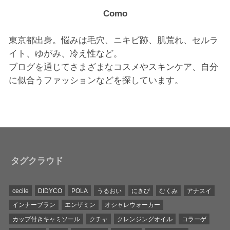
Como
東京都出身。悩みは毛穴、ニキビ跡、肌荒れ、セルラ
イト、ゆがみ、冷え性など。
ブログを通じてさまざまなコスメやスキンケア、自分
に似合うファッションなどを探しています。
タグクラウド
cecile
DIDYCO
POLA
うるおい
にきび
むくみ
アナスイ
インナーブラン
エンザミン
オシャレウォーカー
カップ付きキャミソール
クチャ
クレンジングオイル
コラーゲ