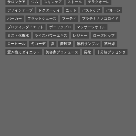
サロンケア
ジム
スキンケア
ストール
テラクオーレ
デザインテープ
ドクターケイ
ニット
バストケア
バルーン
パーカー
フラットシューズ
ブーティ
プラチナナノコロイド
プロティンダイエット
ボニックプロ
マッサージオイル
ミスト化粧水
ライスパワーエキス
レジャー
ローズヒップ
ローヒール
冬コーデ
夏
夢展望
無料サンプル
紫外線
置き換えダイエット
美容家プロデュース
長靴
非分解プラセンタ