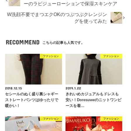
ーのラビジューローションで保湿スキンケア
W洗顔不要でまつエクOKのつぶつぶクレンジン
グを使ってみた
RECOMMEND
こちらの記事も人気です。
ファッション
ファッション
2018.12.15
2019.1.22
セシールのぬく盛り裏シャギー
きれいめカジュアルもドレスも
ストレートパンツはゆったりで
安い！Doresuweのニットワンピ
暖かい！
ースを着…
ファッション
ファッション