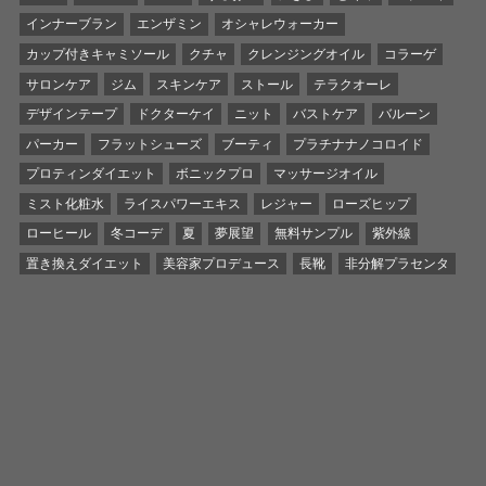
インナーブラン
エンザミン
オシャレウォーカー
カップ付きキャミソール
クチャ
クレンジングオイル
コラーゲ
サロンケア
ジム
スキンケア
ストール
テラクオーレ
デザインテープ
ドクターケイ
ニット
バストケア
バルーン
パーカー
フラットシューズ
ブーティ
プラチナナノコロイド
プロティンダイエット
ボニックプロ
マッサージオイル
ミスト化粧水
ライスパワーエキス
レジャー
ローズヒップ
ローヒール
冬コーデ
夏
夢展望
無料サンプル
紫外線
置き換えダイエット
美容家プロデュース
長靴
非分解プラセンタ