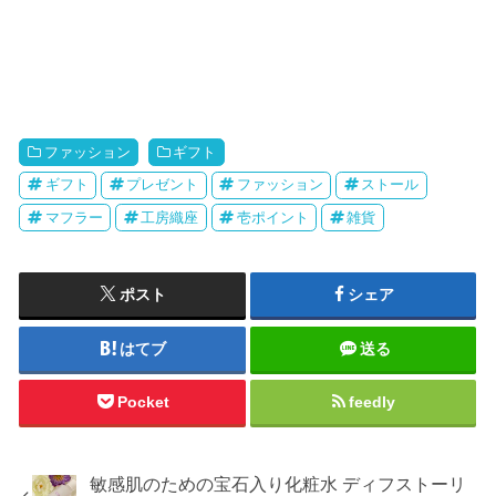
ファッション
ギフト
ギフト
プレゼント
ファッション
ストール
マフラー
工房織座
壱ポイント
雑貨
ポスト
シェア
はてブ
送る
Pocket
feedly
敏感肌のための宝石入り化粧水 ディフストーリ