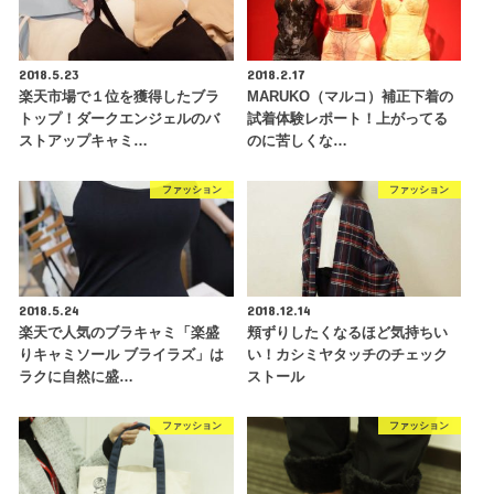
2018.5.23
2018.2.17
楽天市場で１位を獲得したブラ
MARUKO（マルコ）補正下着の
トップ！ダークエンジェルのバ
試着体験レポート！上がってる
ストアップキャミ…
のに苦しくな…
ファッション
ファッション
2018.5.24
2018.12.14
楽天で人気のブラキャミ「楽盛
頬ずりしたくなるほど気持ちい
りキャミソール ブライラズ」は
い！カシミヤタッチのチェック
ラクに自然に盛…
ストール
ファッション
ファッション