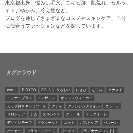
東京都出身。悩みは毛穴、ニキビ跡、肌荒れ、セルラ
イト、ゆがみ、冷え性など。
ブログを通じてさまざまなコスメやスキンケア、自分
に似合うファッションなどを探しています。
タグクラウド
cecile
DIDYCO
POLA
うるおい
にきび
むくみ
アナスイ
インナーブラン
エンザミン
オシャレウォーカー
カップ付きキャミソール
クチャ
クレンジングオイル
コラーゲ
サロンケア
ジム
スキンケア
ストール
テラクオーレ
デザインテープ
ドクターケイ
ニット
バストケア
バルーン
パーカー
フラットシューズ
ブーティ
プラチナナノコロイド