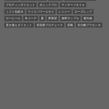
プロティンダイエット
ボニックプロ
マッサージオイル
ミスト化粧水
ライスパワーエキス
レジャー
ローズヒップ
ローヒール
冬コーデ
夏
夢展望
無料サンプル
紫外線
置き換えダイエット
美容家プロデュース
長靴
非分解プラセンタ