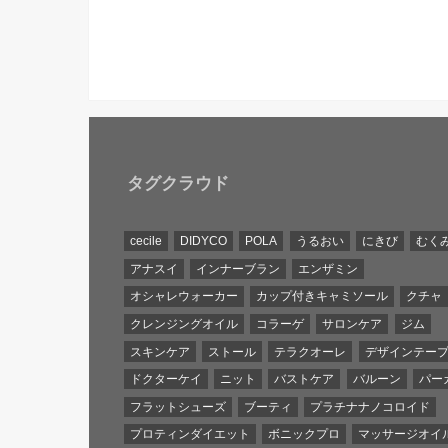
タグクラウド
cecile
DIDYCO
POLA
うるおい
にきび
むく
アナスイ
インナーブラン
エンザミン
オシャレウォーカー
カップ付きキャミソール
クチャ
クレンジングオイル
コラーゲ
サロンケア
ジム
スキンケア
ストール
テラクオーレ
デザインテー
ドクターケイ
ニット
バストケア
バルーン
パー
フラットシューズ
ブーティ
プラチナナノコロイド
プロティンダイエット
ボニックプロ
マッサージオイ