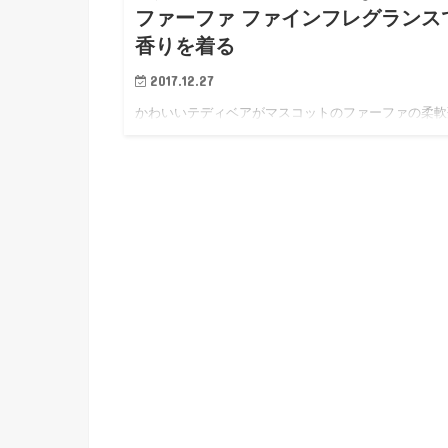
ファーファ ファインフレグランス
香りを着る
2017.12.27
かわいいテディベアがマスコットのファーファの柔軟
をお試ししました。 柔軟剤としての機能性はもちろ
ボトルのデザインや香りにも満足です。 かわいくて
トにも最適 ファーファのオンラインショップ ドラ
ストアやスーパ…