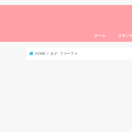
ホーム
スキン
トライア
クレンジ
洗顔
化粧水
美容液
クリーム
オールイ
オイル
パック
まつ毛・
HOME
タグ : ファーファ