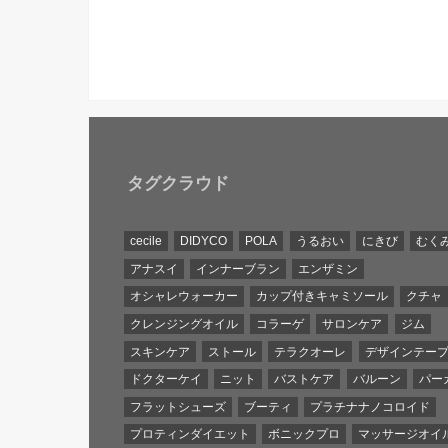
タグクラウド
cecile
DIDYCO
POLA
うるおい
にきび
むく
アナスイ
インナーブラン
エンザミン
オシャレウォーカー
カップ付きキャミソール
クチャ
クレンジングオイル
コラーゲ
サロンケア
ジム
スキンケア
ストール
テラクオーレ
デザインテー
ドクターケイ
ニット
バストケア
バルーン
パー
フラットシューズ
ブーティ
プラチナナノコロイド
プロティンダイエット
ボニックプロ
マッサージオイ