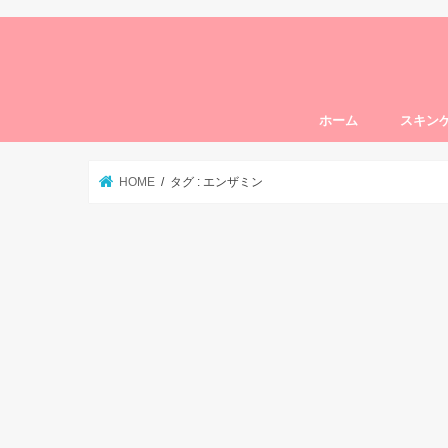
ホーム
スキン
トライア
クレンジ
洗顔
化粧水
美容液
クリーム
オールイ
オイル
パック
まつ毛・
HOME
タグ : エンザミン