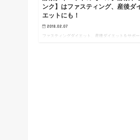
ンク】はファスティング、産後ダ
エットにも！
2018.02.07
ファスティングダイエット、産後ダイエットをサポー
する酵素ドリンクとして人気の【ベルタ酵素ドリンク
を飲んでみました。 熱や酸に強く、胃に入っても壊
い「エンザミン」という酵素が特徴の飲みやすいドリ
クです。 ベルタ酵…